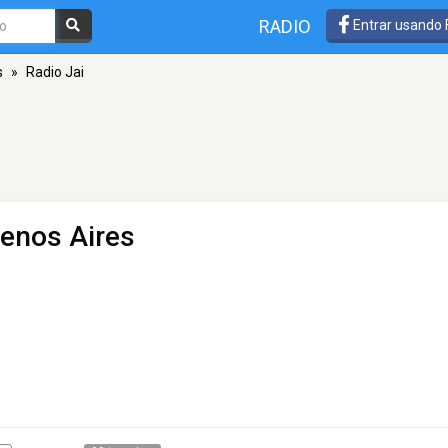
RADIO
Entrar usando
s
»
Radio Jai
uenos Aires