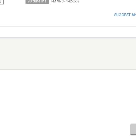
90 tune ins
N
FM 96.3
-
142Kbps
SUGGEST A