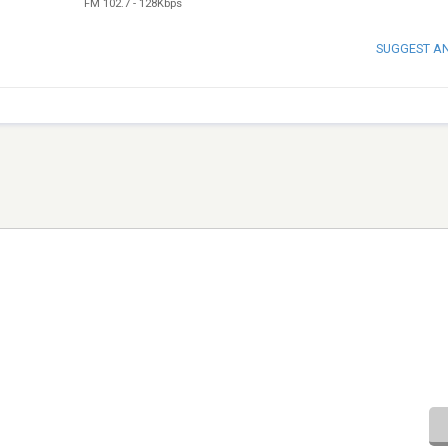
FM 102.7
-
128Kbps
SUGGEST A