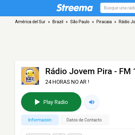
América del Sur
»
Brazil
»
São Paulo
»
Piracaia
»
Rádio J
Rádio Jovem Pira
- FM 1
24 HORAS NO AR !
Play Radio
Información
Datos de Contacto