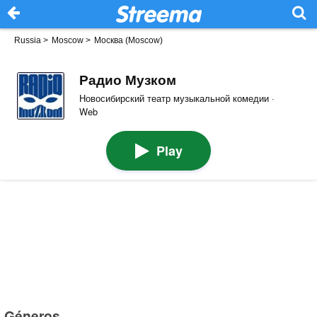
Russia
>
Moscow
>
Москва (Moscow)
Радио Музком
Новосибирский театр музыкальной комедии ·
Web
Play
Géneros