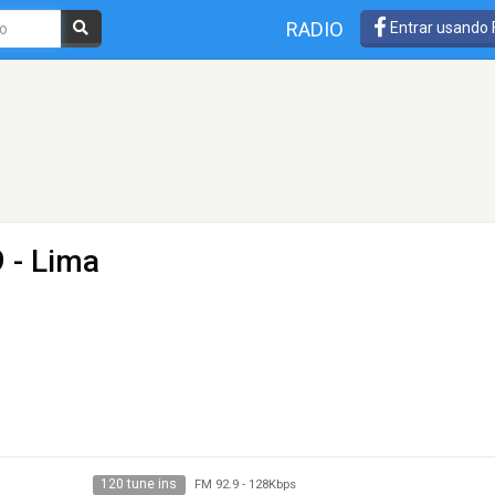
RADIO
Entrar usando
 - Lima
120 tune ins
FM 92.9
-
128Kbps