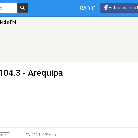
RADIO
Entrar usando
lodia FM
104.3 - Arequipa
FM 104.3
-
192Kbps
CIÓN