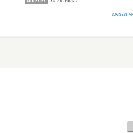
60 tune ins
AM 910
-
128Kbps
SUGGEST A