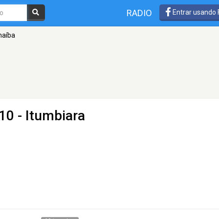
RADIO
Entrar usando
naíba
10 - Itumbiara