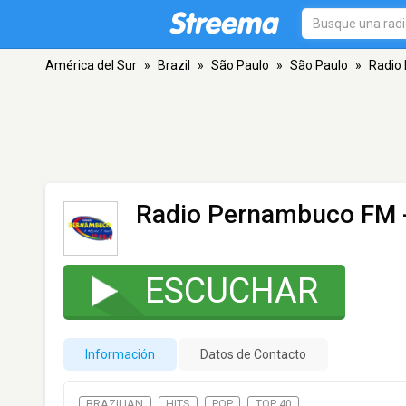
América del Sur
»
Brazil
»
São Paulo
»
São Paulo
»
Radio
Radio Pernambuco FM
ESCUCHAR
Información
Datos de Contacto
BRAZILIAN
HITS
POP
TOP 40