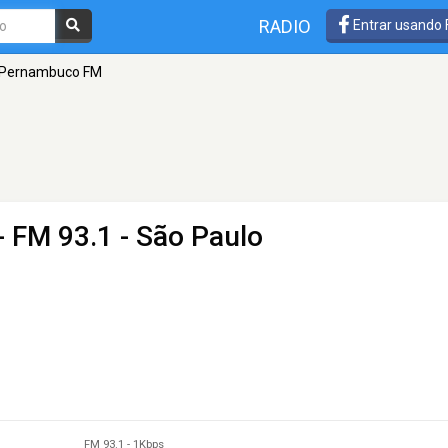
RADIO
Entrar usando
 Pernambuco FM
- FM 93.1 - São Paulo
FM 93.1
-
1Kbps