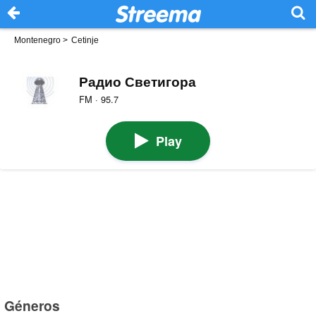
Montenegro
>
Cetinje
Радио Светигора
FM · 95.7
Play
Géneros