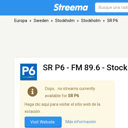
Europa
»
Sweden
»
Stockholm
»
Stockholm
»
SR P6
SR P6
- FM 89.6 - Stoc
Oops… no streams currently
available for
SR P6
.
Haga clic aquí para visitar el sitio web de la
estación :
Visit Website
Más información