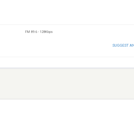
FM 89.6
-
128Kbps
SUGGEST A