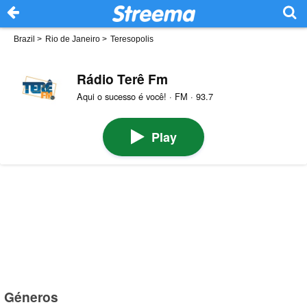
Brazil
>
Rio de Janeiro
>
Teresopolis
Rádio Terê Fm
Aqui o sucesso é você! · FM · 93.7
Play
Géneros