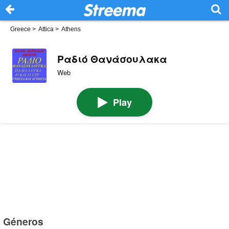
Greece
>
Attica
>
Athens
Ραδιό Θανάσουλακα
Web
Play
Géneros