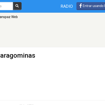
RADIO
Entrar usando
ranspaz Web
Paragominas