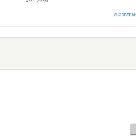
Web
-
128Kbps
SUGGEST A