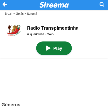
Brazil
>
Goiás
>
Itarumã
Radio Transpimentinha
A queridinha · Web
Play
Géneros