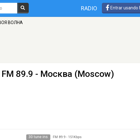
RADIO
Entrar usando
ТВОЯ ВОЛНА
 FM 89.9 - Москва (Moscow)
30 tune ins
FM 89.9
-
151Kbps