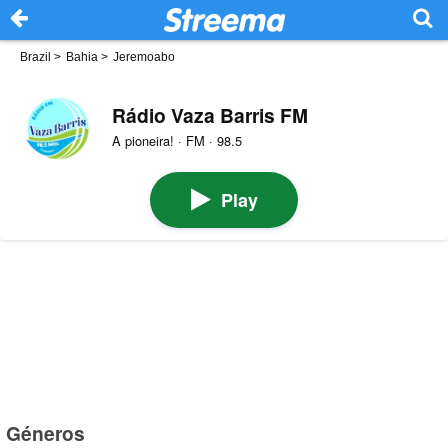
Brazil
>
Bahia
>
Jeremoabo
Rádio Vaza Barris FM
A pioneira! · FM · 98.5
Play
Géneros