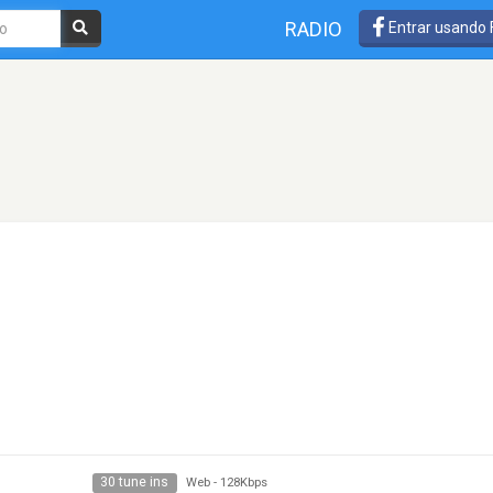
RADIO
Entrar usando
30 tune ins
Web
-
128Kbps