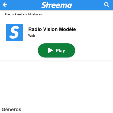
Haiti
>
Centre
>
Mirebalais
Radio Vision Modèle
Web
Play
Géneros