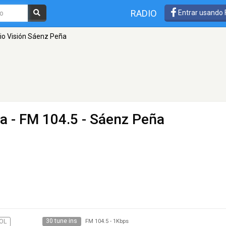
RADIO
Entrar usando
io Visión Sáenz Peña
ña
- FM 104.5 - Sáenz Peña
30 tune ins
OL
FM 104.5
-
1Kbps