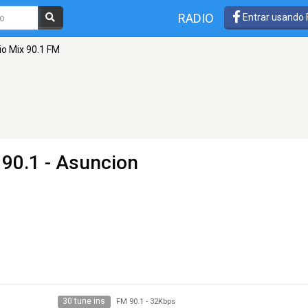
RADIO
Entrar usando
io Mix 90.1 FM
 90.1 - Asuncion
30 tune ins
FM 90.1
-
32Kbps