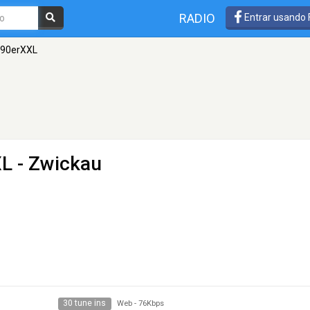
RADIO
Entrar usando
 90erXXL
XL
- Zwickau
30 tune ins
Web
-
76Kbps