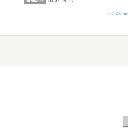
30 tune ins
FM 94.1
-
39Kbps
SUGGEST A