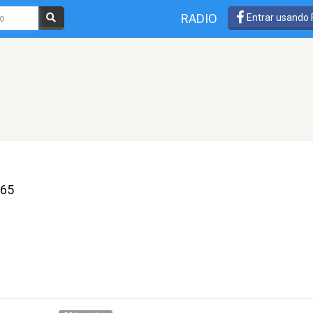
RADIO
Entrar usando
365