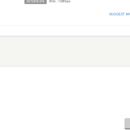
30 tune ins
Web
-
128Kbps
SUGGEST A