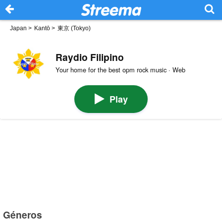
Japan
>
Kantō
>
東京 (Tokyo)
Raydio Filipino
Your home for the best opm rock music · Web
Play
Géneros