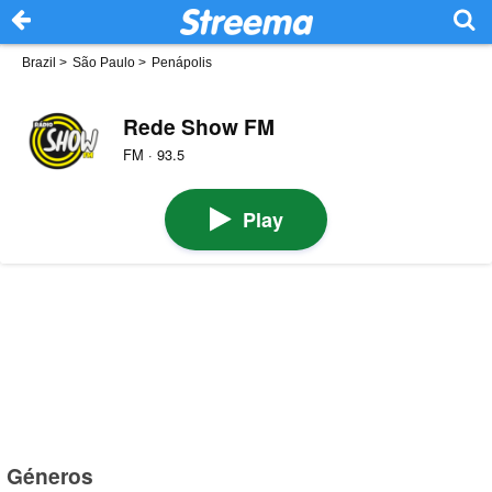
Brazil
>
São Paulo
>
Penápolis
Rede Show FM
FM · 93.5
Play
Géneros