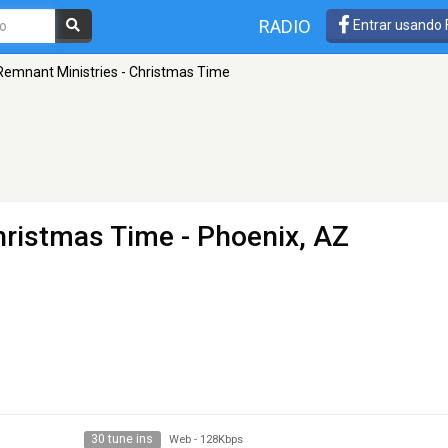
RADIO
Entrar usando
Remnant Ministries - Christmas Time
hristmas Time
- Phoenix, AZ
30 tune ins
Web
-
128Kbps