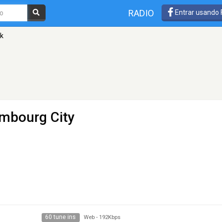
RADIO
Entrar usando
ck
mbourg City
60 tune ins
Web
-
192Kbps