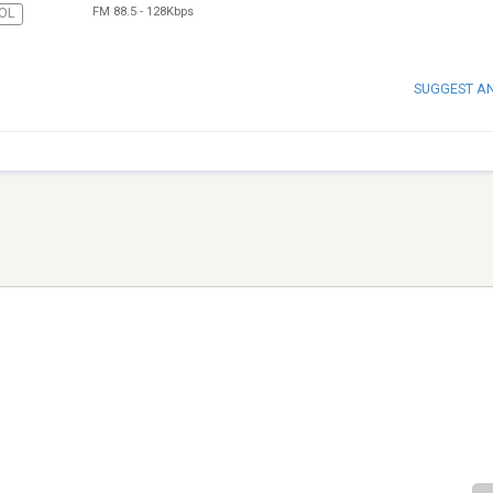
FM 88.5
-
128Kbps
OL
SUGGEST A