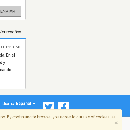
ENVIAR
Ver reseñas
as 01:25 GMT
a. En el
d y
uscando
Idioma:
Español
on. By continuing to browse, you agree to our use of cookies, as
×
ema, Inc. Todos los derechos reservados