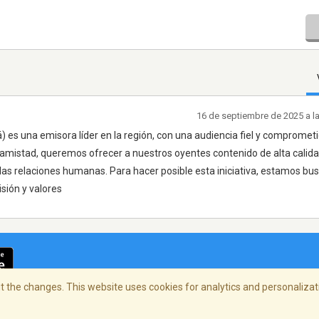
16 de septiembre de 2025 a l
s una emisora líder en la región, con una audiencia fiel y comprometid
amistad, queremos ofrecer a nuestros oyentes contenido de alta calida
las relaciones humanas. Para hacer posible esta iniciativa, estamos b
sión y valores
 the changes. This website uses cookies for analytics and personalizati
cidad
/
Copyright Policy
/
AdChoices
© 2026 Stre