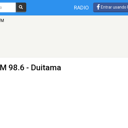
RADIO
Entrar usando
 FM
FM 98.6 - Duitama