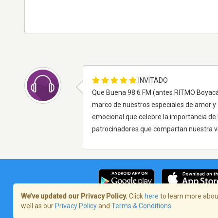
INVITADO
Que Buena 98.6 FM (antes RITMO Boyacá) e
marco de nuestros especiales de amor y 
emocional que celebre la importancia de 
patrocinadores que compartan nuestra vi
We’ve updated our Privacy Policy.
Click
here
to learn more about
well as our
Privacy Policy
and
Terms & Conditions
.
Términos de servicio
/
Política de priva