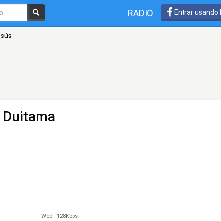
RADIO
Entrar usando
esús
 Duitama
Web
-
128Kbps