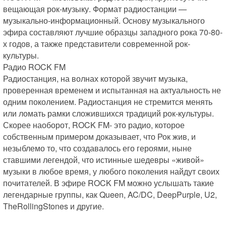
вещающая рок-музыку. Формат радиостанции — 
музыкально-информационный. Основу музыкального 
эфира составляют лучшие образцы западного рока 70-80-
х годов, а также представители современной рок-
культуры.

Радио ROCK FM

Радиостанция, на волнах которой звучит музыка, 
проверенная временем и испытанная на актуальность не 
одним поколением. Радиостанция не стремится менять 
или ломать рамки сложившихся традиций рок-культуры. 
Скорее наоборот, ROCK FM- это радио, которое 
собственным примером доказывает, что Рок жив, и 
незыблемо то, что создавалось его героями, ныне 
ставшими легендой, что истинные шедевры «живой» 
музыки в любое время, у любого поколения найдут своих 
почитателей. В эфире ROCK FM можно услышать такие 
легендарные группы, как Queen, AC/DC, DeepPurple, U2, 
TheRollingStones и другие.
