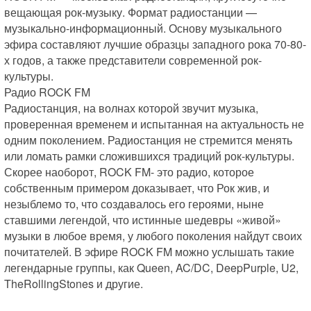
вещающая рок-музыку. Формат радиостанции — 
музыкально-информационный. Основу музыкального 
эфира составляют лучшие образцы западного рока 70-80-
х годов, а также представители современной рок-
культуры.

Радио ROCK FM

Радиостанция, на волнах которой звучит музыка, 
проверенная временем и испытанная на актуальность не 
одним поколением. Радиостанция не стремится менять 
или ломать рамки сложившихся традиций рок-культуры. 
Скорее наоборот, ROCK FM- это радио, которое 
собственным примером доказывает, что Рок жив, и 
незыблемо то, что создавалось его героями, ныне 
ставшими легендой, что истинные шедевры «живой» 
музыки в любое время, у любого поколения найдут своих 
почитателей. В эфире ROCK FM можно услышать такие 
легендарные группы, как Queen, AC/DC, DeepPurple, U2, 
TheRollingStones и другие.
