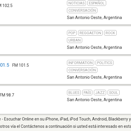
NOTICIAS
ESPAÑOL
M 102.5
CONVERSACIÓN
San Antonio Oeste
,
Argentina
POP
REGGAETON
ROCK
URBAN
San Antonio Oeste
,
Argentina
INFORMATION
POLITICS
101.5
FM 101.5
CONVERSACIÓN
San Antonio Oeste
,
Argentina
BLUES
PAÍS
JAZZ
SOUL
FM 98.7
San Antonio Oeste
,
Argentina
- Escuchar Online en su iPhone, iPad, iPod Touch, Android, Blackberry y
otros vía el Contáctenos a continuación si usted está interesado en est