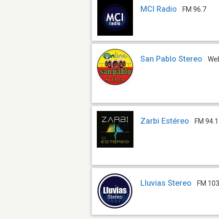
MCI Radio
FM 96.7
San Pablo Stereo
We
Zarbi Estéreo
FM 94.1
Lluvias Stereo
FM 103