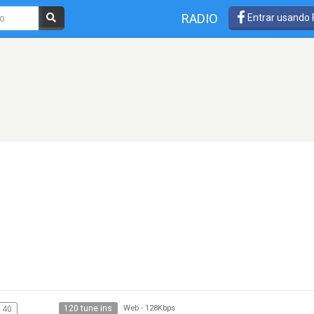
RADIO
Entrar usando
120 tune ins
 40
Web
-
128Kbps