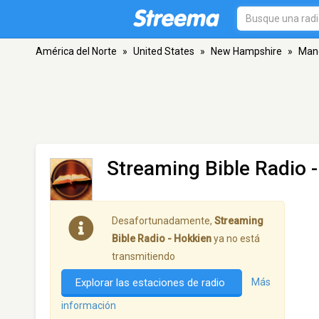
América del Norte
»
United States
»
New Hampshire
»
Man
Streaming Bible Radio 
Desafortunadamente,
Streaming
Bible Radio - Hokkien
ya no está
transmitiendo
Explorar las estaciones de radio
Más
información