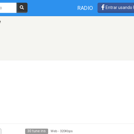
RADIO
Entrar usando
e
30 tune ins
Web
-
320Kbps