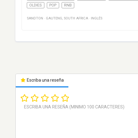
OLDIES
POP
RNB
SANDTON
·
GAUTENG
,
SOUTH AFRICA
·
INGLÉS
Escriba una reseña