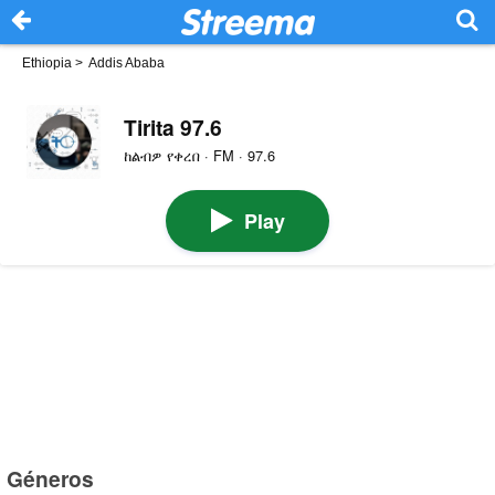
Ethiopia
>
Addis Ababa
Tirita 97.6
ከልብዎ የቀረበ · FM · 97.6
Play
Géneros