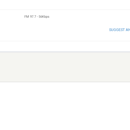
FM 97.7
-
56Kbps
SUGGEST A