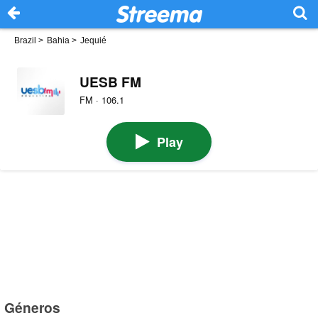
Brazil
>
Bahia
>
Jequié
UESB FM
FM · 106.1
Play
Géneros