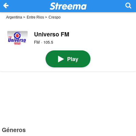
Argentina
>
Entre Rios
>
Crespo
Universo FM
FM · 105.5
Play
Géneros