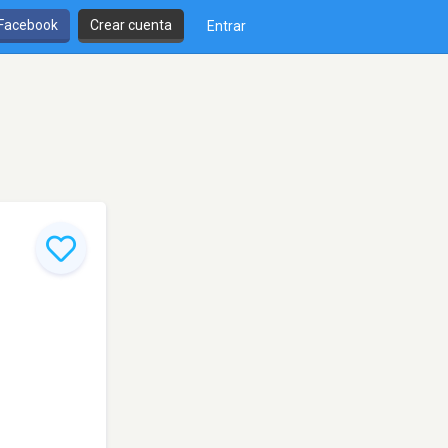
 Facebook
Crear cuenta
Entrar