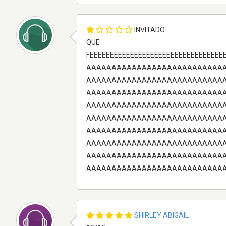
INVITADO
QUE
FEEEEEEEEEEEEEEEEEEEEEEEEEEEEE
AAAAAAAAAAAAAAAAAAAAAAAAAAA
AAAAAAAAAAAAAAAAAAAAAAAAAAA
AAAAAAAAAAAAAAAAAAAAAAAAAAA
AAAAAAAAAAAAAAAAAAAAAAAAAAA
AAAAAAAAAAAAAAAAAAAAAAAAAAA
AAAAAAAAAAAAAAAAAAAAAAAAAAA
AAAAAAAAAAAAAAAAAAAAAAAAAAA
AAAAAAAAAAAAAAAAAAAAAAAAAAA
AAAAAAAAAAAAAAAAAAAAAAAAAAA
SHIRLEY ABIGAIL