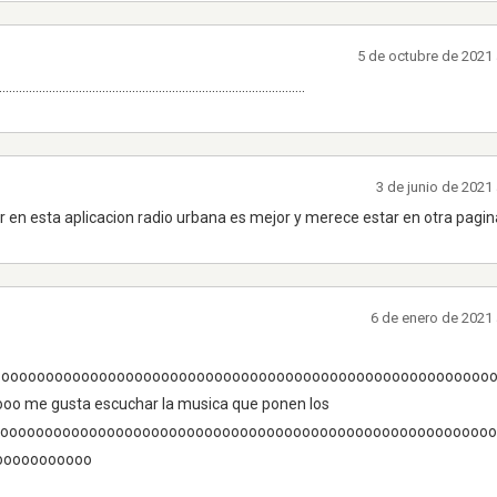
5 de octubre de 2021 
.........................................................................................
3 de junio de 2021
 en esta aplicacion radio urbana es mejor y merece estar en otra pagin
6 de enero de 2021 
oooooooooooooooooooooooooooooooooooooooooooooooooooooooo
me gusta escuchar la musica que ponen los
oooooooooooooooooooooooooooooooooooooooooooooooooooooooo
ooooooooooo