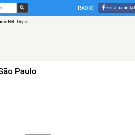
RADIO
Entrar usando
ume.FM - Deprê
São Paulo