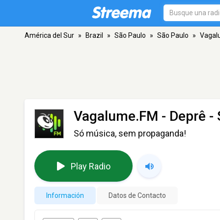
América del Sur
»
Brazil
»
São Paulo
»
São Paulo
»
Vagal
Vagalume.FM - Deprê
- 
Só música, sem propaganda!
Play Radio
Información
Datos de Contacto