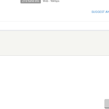
210 tune ins
Web
-
96Kbps
SUGGEST A