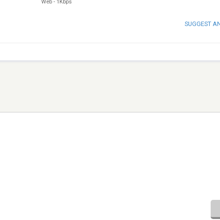
Web
-
1Kbps
SUGGEST A