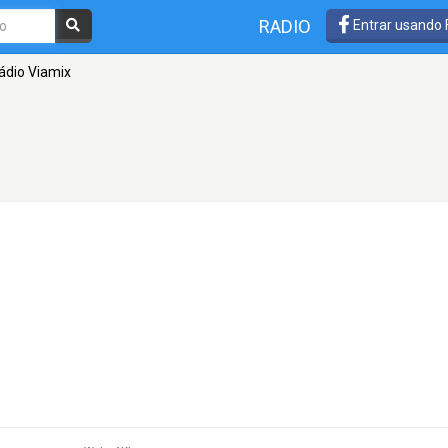
RADIO
Entrar usando
ádio Viamix