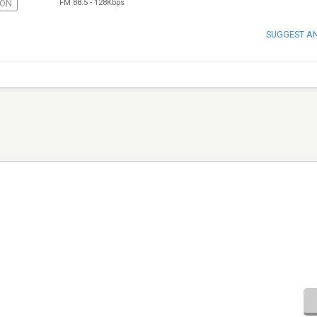
FM 88.5
-
128Kbps
IÓN
SUGGEST A