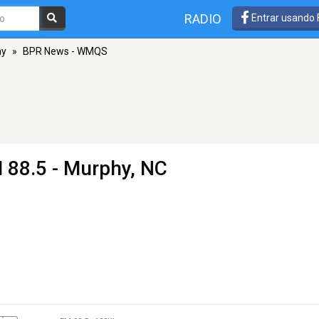
RADIO
Entrar usando
hy
»
BPR News - WMQS
 88.5 - Murphy, NC