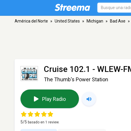
América del Norte
»
United States
»
Michigan
»
Bad Axe
»
Cruise 102.1 - WLEW-F
The Thumb's Power Station
Play Radio
5
/5
basado en
1
review.