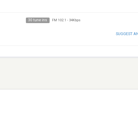
30 tune ins
FM 102.1
-
34Kbps
SUGGEST A