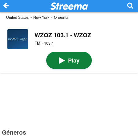
United States
>
New York
>
Oneonta
WZOZ 103.1 - WZOZ
FM · 103.1
Play
Géneros