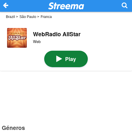
Brazil
>
São Paulo
>
Franca
WebRadio AllStar
Web
Play
Géneros