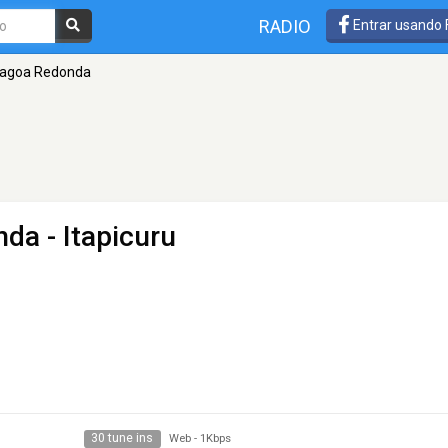
RADIO
Entrar usando
Lagoa Redonda
nda
- Itapicuru
30 tune ins
Web
-
1Kbps