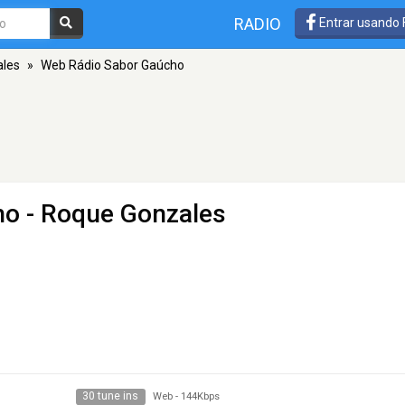
RADIO
Entrar usando
les
»
Web Rádio Sabor Gaúcho
ho
- Roque Gonzales
30 tune ins
Web
-
144Kbps