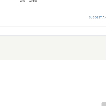
Web
-
192Kbps
SUGGEST A